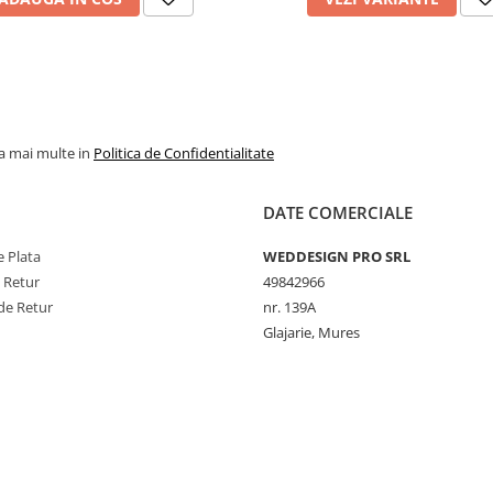
la mai multe in
Politica de Confidentialitate
DATE COMERCIALE
 Plata
WEDDESIGN PRO SRL
e Retur
49842966
de Retur
nr. 139A
Glajarie, Mures