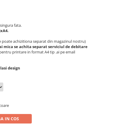
singura fata.
2xA4.
e poate achizitiona separat din magazinul nostru)
i mica se achita separat serviciul de debitare
pentru printare in format A4 tip .ai pe email
asi design
atoare
A IN COS