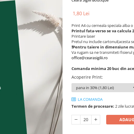
Ceara Sigilii Boutique
1,80 Lei
Print A4 cu cerneala speciala alba o 
Printul fata-verso se va calcula 
Printare laser
Pretul nu include cartonul(acesta s
❗Pentru taiere in dimensiune ma
Va rugam sa ne transmiteti fisierul 
office@cearasigilii.ro
Comanda minima 20 buc din acel
Acoperire Print
:
LA COMANDA
Termen de procesare:
2 zile lucr
ADAUG