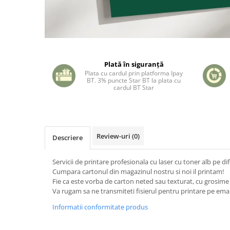
Plată în siguranță
Plata cu cardul prin platforma Ipay
BT. 3% puncte Star BT la plata cu
cardul BT Star
Review-uri
(0)
Descriere
Servicii de printare profesionala cu laser cu toner alb pe dif
Cumpara cartonul din magazinul nostru si noi il printam!
Fie ca este vorba de carton neted sau texturat, cu grosime 
Va rugam sa ne transmiteti fisierul pentru printare pe email
Informatii conformitate produs