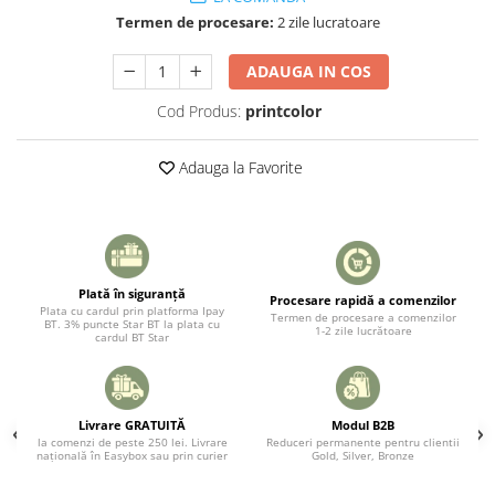
Termen de procesare:
2 zile lucratoare
ADAUGA IN COS
Cod Produs:
printcolor
Adauga la Favorite
Plată în siguranță
Procesare rapidă a comenzilor
Plata cu cardul prin platforma Ipay
Termen de procesare a comenzilor
BT. 3% puncte Star BT la plata cu
1-2 zile lucrătoare
cardul BT Star
Livrare GRATUITĂ
Modul B2B
la comenzi de peste 250 lei. Livrare
Reduceri permanente pentru clientii
națională în Easybox sau prin curier
Gold, Silver, Bronze