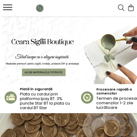
CEARA SIGILII
PLICURI
CARTON
ETICHETE ADEZIVE
BATOANE DE CEARA
Plicuri C6 (11x16cm)
Carton alb / Ivory
MODELE STANDARD
BILUTE DE CEARA
Plicuri B6 (12x17cm)
Carton colorat
ETICHETE PERSONALIZATE
Foi speciale
Plată în siguranță
Procesare rapidă a
comenzilor
Plata cu cardul prin
Termen de procesa
platforma Ipay BT. 3%
comenzilor 1-2 zile
puncte Star BT la plata cu
lucrătoare
cardul BT Star