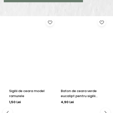
Sigilii de ceara model
Baton de ceara verde
ramurele
eucalipt pentru sigilii
invitatii 11mmx13cm
1,50 Lei
4,90 Lei