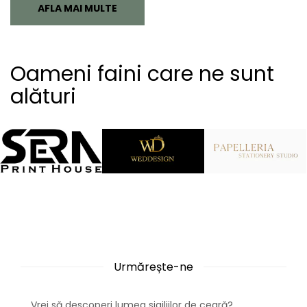
AFLA MAI MULTE
Oameni faini care ne sunt
alături
Urmărește-ne
Vrei să descoperi lumea sigiliilor de ceară?