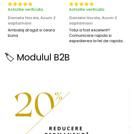
Achizitie verificata
Achizitie verificata
Ac
Daniela Horda,
Acum 2
Daniela Horda,
Acum 2
A
saptamani
saptamani
l
Ambalaj dragut si ceara
Totul a fost excelent!!
F
buna
Comunicare rapida si
d
expedierea la fel de rapida!
h
Chiar recomand
🏷️ Modulul B2B