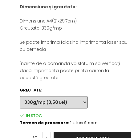
Dimensiune și greutate:
Dimensiune:A4(21x29,7cm)
Greutate: 330g/mp
Se poate imprima folosind imprimanta laser sau
cu cerneală
Înainte de a comanda vă sfătuim să verificați
dacă imprimanta poate printa carton la
această greutate
GREUTATE
:
IN STOC
Termen de procesare:
1 zi lucrătoare