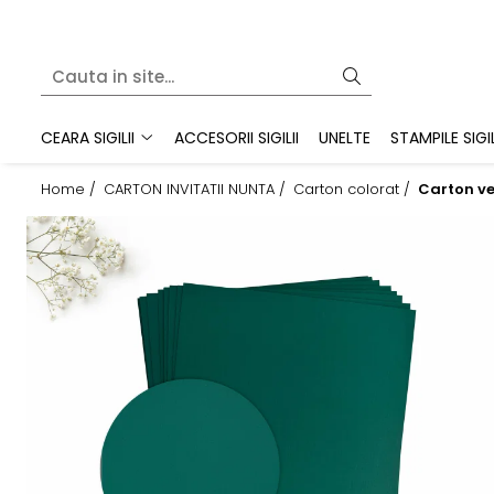
CEARA SIGILII
PLICURI
CARTON
ETICHETE ADEZIVE
BATOANE DE CEARA
Plicuri C6 (11x16cm)
Carton alb / Ivory
MODELE STANDARD
CEARA SIGILII
ACCESORII SIGILII
UNELTE
STAMPILE SIGIL
BILUTE DE CEARA
Plicuri B6 (12x17cm)
Carton colorat
ETICHETE PERSONALIZATE
Foi speciale
Home /
CARTON INVITATII NUNTA /
Carton colorat /
Carton ve