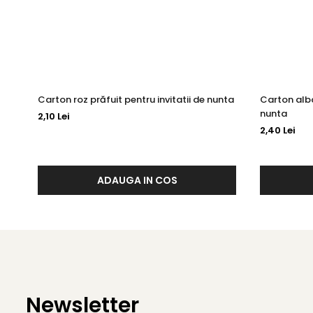
Carton roz prăfuit pentru invitatii de nunta
Carton alba
nunta
2,10 Lei
2,40 Lei
ADAUGA IN COS
Newsletter