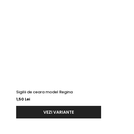
printului.
Transformați fiecare eveniment într-unul de neuitat cu ajuto
Sigilii de ceara model Regina
1,50 Lei
VEZI VARIANTE