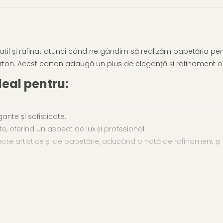
atil și rafinat atunci când ne gândim să realizăm papetăria pen
arton.
Acest carton adaugă un plus de eleganță și rafinament ori
deal pentru:
gante și sofisticate.
, oferind un aspect de lux și profesional.
oiecte artistice și de papetărie, aducând o notă de rafinament și 
rinta cartonul verde soft-touch?
tât imprimante laser, cât și imprimante inkjet care aplică cern
ă poate printa carton la această greutate.