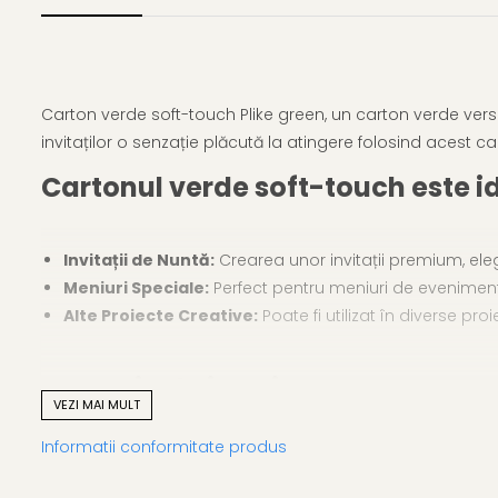
Carton verde soft-touch Plike green, un carton verde vers
invitaților o senzație plăcută la atingere folosind acest c
Cartonul verde soft-touch este i
Invitații de Nuntă:
Crearea unor invitații premium
, ele
Meniuri Speciale:
Perfect pentru meniuri de evenimente
Alte Proiecte Creative:
Poate fi utilizat în diverse pr
Cu ce tip de imprimanta putem p
VEZI MAI MULT
Informatii conformitate produs
Cartonul negru Myplike black poate fi imprimat folosind a
recomandăm să verificați dacă imprimanta dumneavoastr