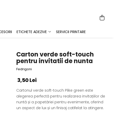
ESORII
ETICHETE ADEZIVE
SERVICII PRINTARE
Carton verde soft-touch
pentru invitatii de nunta
Fedrigoni
3,50 Lei
Cartonul verde soft-touch Plike green este
alegerea perfectă pentru realizarea invitațiilor de
nuntă și a papetăriei pentru evenimente, oferind
un aspect de lux și un finisaj catifelat la atingere.