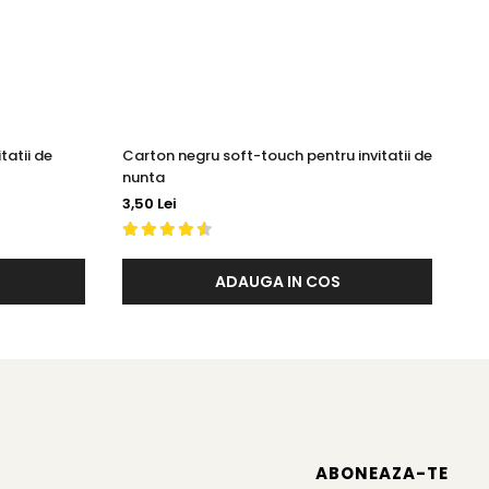
tatii de
Carton negru soft-touch pentru invitatii de
Ca
nunta
nu
3,50 Lei
1,8
ADAUGA IN COS