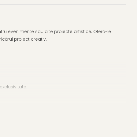
tru evenimente sau alte proiecte artistice. Oferă-le
cărui proiect creativ.
exclusivitate.
eala în mai multe straturi. Înainte de a comanda, vă