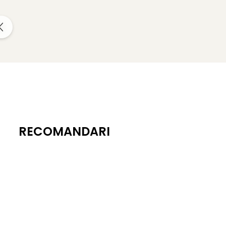
Caracteristici:
Atingere Catifelată:
Finisajul plăcut la atingere ofer
Calitate Superioară:
Carton gros de 330 g/mp, care ofe
Aspect Rafinant:
Ideal pentru ocazii speciale și proiect
Inspirație și idei de proiecte:
RECOMANDARI
Pentru un finish spectaculos al proiectelor dumneavoastr
Detalii tehnice privind folosirea
Pentru a printa acest carton, aveți nevoie de o imprim