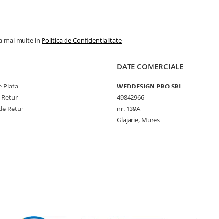
la mai multe in
Politica de Confidentialitate
DATE COMERCIALE
 Plata
WEDDESIGN PRO SRL
e Retur
49842966
de Retur
nr. 139A
Glajarie, Mures