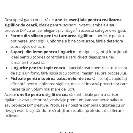
Descoperă gama noastră de
unelte esențiale pentru realizarea
sigiliilor de ceară
, ideale pentru scrisori, invitații, ambalaje sau
proiecte DIY cu un aer elegant și vintage. În această categorie vei găsi:
Forme din silicon pentru turnarea sigiliilor
– perfecte pentru
obținerea unor sigilii uniforme și bine conturate, fără a deteriora
suprafețele de lucru.
Suporți din lemn pentru lingurițe
– d
esign elegant și funcțional,
ideal pentru topirea controlată a cerii, direct deasupra unei
lumânări tip pastilă.
Lingurițe pentru topit ceara
– special create pentru a topi ceara
de sigilii uniform, fără risipă și cu control maxim asupra procesului.
Pistoale pentru topirea batoanelor de ceară
– soluția rapidă și
eficientă pentru aplicarea sigiliilor, mai ales în cazul proiectelor care
necesită un volum mai mare de lucru.
Aceste
unelte pentru sigilii de ceară
sunt ideale pentru scrisori
sigilate, invitații de nuntă, ambalaje premium, cadouri personalizate
sau proiecte DIY creative. Produsele noastre combină utilitatea cu un
design estetic, ajutându-te să obții un rezultat profesional cu fiecare
utilizare.