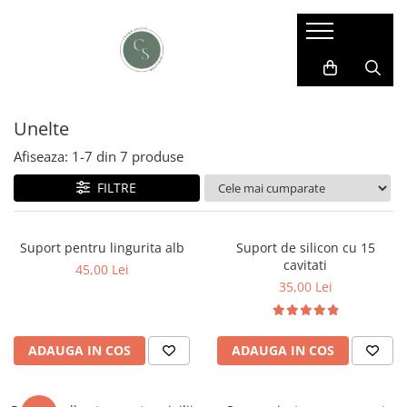
CEARA SIGILII
PLICURI
CARTON
ETICHETE ADEZIVE
BATOANE DE CEARA
Plicuri C6 (11x16cm)
Carton alb / Ivory
MODELE STANDARD
Unelte
BILUTE DE CEARA
Plicuri B6 (12x17cm)
Carton colorat
ETICHETE PERSONALIZATE
Foi speciale
Afiseaza:
1-
7
din
7
produse
FILTRE
Suport pentru lingurita alb
Suport de silicon cu 15
cavitati
45,00 Lei
35,00 Lei
ADAUGA IN COS
ADAUGA IN COS