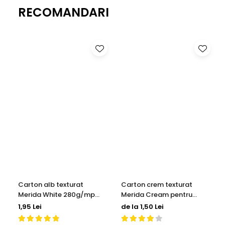
RECOMANDARI
Carton alb texturat
Carton crem texturat
Merida White 280g/mp
Merida Cream pentru
pentru invitatii de nunta
invitatii de nunta
1,95 Lei
de la 1,50 Lei