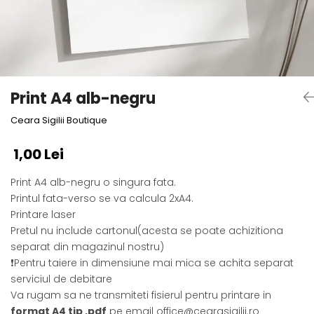
Print A4 alb-negru
Ceara Sigilii Boutique
1,00 Lei
Print A4 alb-negru o singura fata.
Printul fata-verso se va calcula 2xA4.
Printare laser
Pretul nu include cartonul(acesta se poate achizitiona
separat din magazinul nostru)
❗Pentru taiere in dimensiune mai mica se achita separat
serviciul de debitare
Va rugam sa ne transmiteti fisierul pentru printare in
format A4 tip .pdf
pe email office@cearasigilii.ro