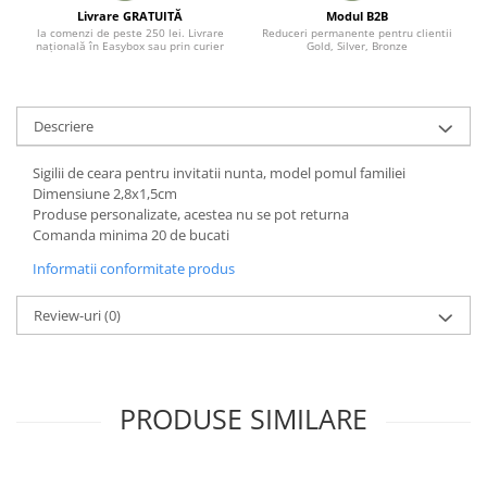
Livrare GRATUITĂ
Modul B2B
la comenzi de peste 250 lei. Livrare
Reduceri permanente pentru clientii
națională în Easybox sau prin curier
Gold, Silver, Bronze
Descriere
Sigilii de ceara pentru invitatii nunta, model pomul familiei
Dimensiune 2,8x1,5cm
Produse personalizate, acestea nu se pot returna
Comanda minima 20 de bucati
Informatii conformitate produs
Review-uri
(0)
PRODUSE SIMILARE