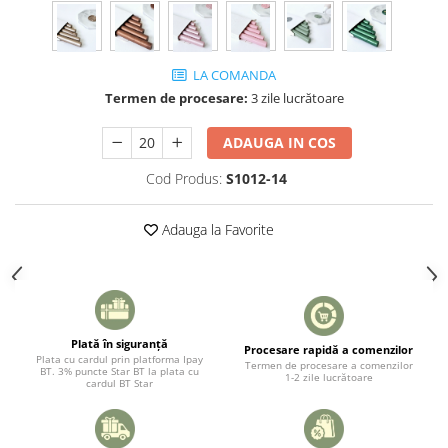
LA COMANDA
Termen de procesare:
3 zile lucrătoare
ADAUGA IN COS
Cod Produs:
S1012-14
Adauga la Favorite
Plată în siguranță
Procesare rapidă a comenzilor
Plata cu cardul prin platforma Ipay
Termen de procesare a comenzilor
BT. 3% puncte Star BT la plata cu
1-2 zile lucrătoare
cardul BT Star