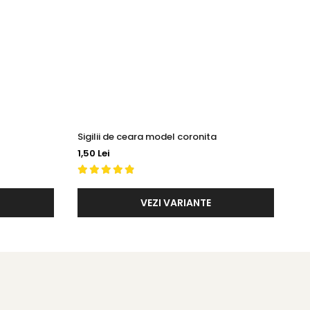
Sigilii de ceara model coronita
Si
1,50 Lei
1,5
VEZI VARIANTE