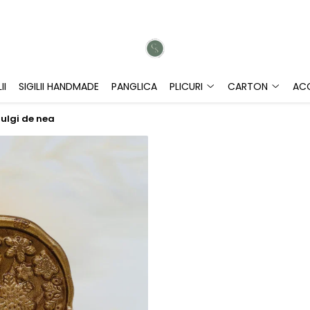
II
SIGILII HANDMADE
PANGLICA
PLICURI
CARTON
ACC
fulgi de nea