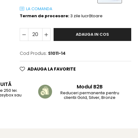
LA COMANDA
Termen de procesare:
3 zile lucrătoare
ADAUGA IN COS
Cod Produs:
S1011-14
ADAUGA LA FAVORITE
TUITĂ
Modul B2B
 250 lei.
Reduceri permanente pentru
Easybox sau
clientii Gold, Silver, Bronze