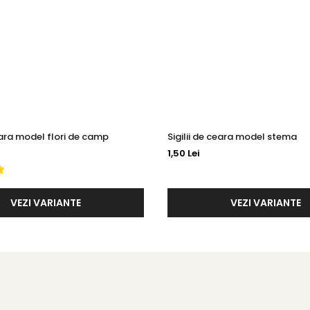
ceara model flori de camp
Sigilii de ceara model stema
1,50 Lei
VEZI VARIANTE
VEZI VARIANTE