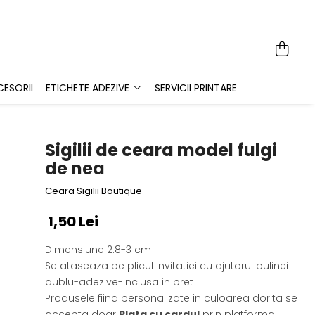
ESORII
ETICHETE ADEZIVE
SERVICII PRINTARE
Sigilii de ceara model fulgi
de nea
Ceara Sigilii Boutique
1,50 Lei
Dimensiune 2.8-3 cm
Se ataseaza pe plicul invitatiei cu ajutorul bulinei
dublu-adezive-inclusa in pret
Produsele fiind personalizate in culoarea dorita se
accepta doar
Plata cu cardul
prin platforma