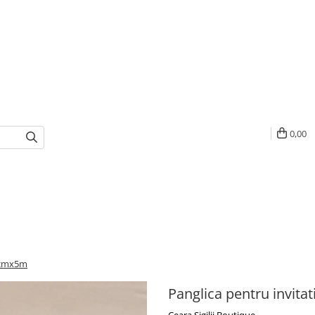
0,00
 3cmx5m
Panglica pentru invita