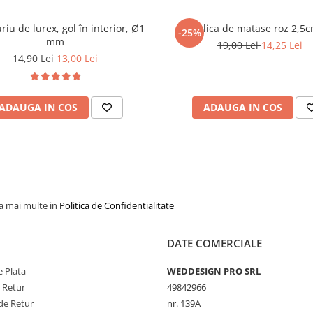
riu de lurex, gol în interior, Ø1
Panglica de matase roz 2,
-25%
mm
19,00 Lei
14,25 Lei
14,90 Lei
13,00 Lei
ADAUGA IN COS
ADAUGA IN COS
la mai multe in
Politica de Confidentialitate
DATE COMERCIALE
 Plata
WEDDESIGN PRO SRL
e Retur
49842966
de Retur
nr. 139A