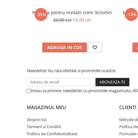
Panglica pentru invitatii crem 3cmx5m
Şnur au
-35%
-13%
20,00 Lei
13,00 Lei
ADAUGA IN COS
Newsletter
Nu rata ofertele si promotiile noastre
Vreau sa primesc newsletter cu promotiile magazinului. Af
MAGAZINUL MEU
CLIENTI
Despre noi
Metode de
Termeni si Conditii
Politica d
Politica de Confidentialitate
Formular 