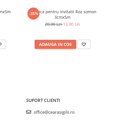
5cmx5m
Panglica pentru invitatii Roz somon
Panglica
-35%
-35%
3cmx5m
20,00 Lei
13,00 Lei
ADAUGA IN COS
AD
SUPORT CLIENTI
office@cearasigilii.ro