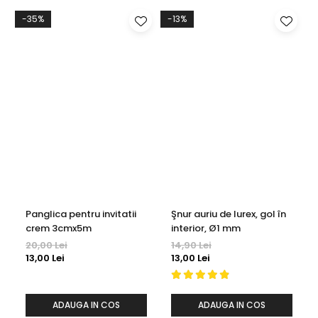
-35%
-13%
Panglica pentru invitatii
Şnur auriu de lurex, gol în
crem 3cmx5m
interior, Ø1 mm
20,00 Lei
14,90 Lei
13,00 Lei
13,00 Lei
ADAUGA IN COS
ADAUGA IN COS