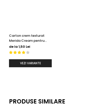
Carton crem texturat
Merida Cream pentru
invitatii de nunta
de la 1,50 Lei
VEZI VARIANTE
PRODUSE SIMILARE