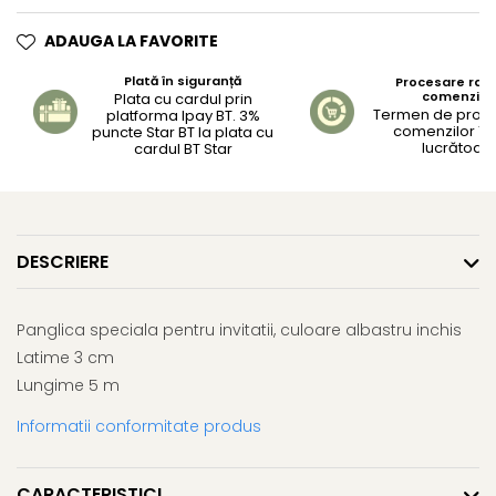
ADAUGA LA FAVORITE
Plată în siguranță
Procesare rapi
comenzilo
Plata cu cardul prin
Termen de proc
platforma Ipay BT. 3%
comenzilor 1-2
puncte Star BT la plata cu
lucrătoar
cardul BT Star
DESCRIERE
Panglica speciala pentru invitatii, culoare albastru inchis
Latime 3 cm
Lungime 5 m
Informatii conformitate produs
CARACTERISTICI