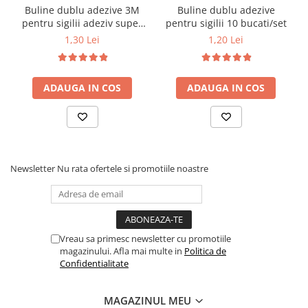
vedea. Alegeți florile de hortensie pentru a aduce un strop de
Buline dublu adezive 3M
Buline dublu adezive
natură în fiecare sigiliu și a face ca fiecare detaliu să conteze.
pentru sigilii adeziv super
pentru sigilii 10 bucati/set
strong 10 bucati/set
1,30 Lei
1,20 Lei
ADAUGA IN COS
ADAUGA IN COS
Newsletter
Nu rata ofertele si promotiile noastre
Vreau sa primesc newsletter cu promotiile
magazinului. Afla mai multe in
Politica de
Confidentialitate
MAGAZINUL MEU