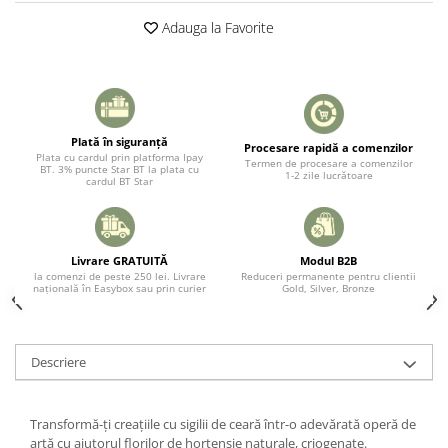
Adauga la Favorite
Plată în siguranță
Procesare rapidă a comenzilor
Plata cu cardul prin platforma Ipay
Termen de procesare a comenzilor
BT. 3% puncte Star BT la plata cu
1-2 zile lucrătoare
cardul BT Star
Livrare GRATUITĂ
Modul B2B
la comenzi de peste 250 lei. Livrare
Reduceri permanente pentru clientii
națională în Easybox sau prin curier
Gold, Silver, Bronze
Descriere
Transformă-ți creațiile cu sigilii de ceară într-o adevărată operă de
artă cu ajutorul florilor de hortensie naturale, criogenate.