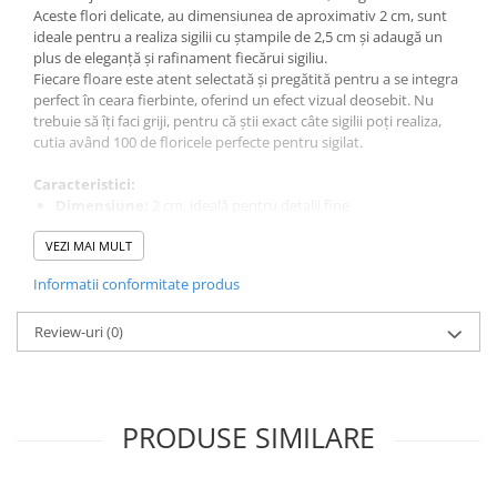
Aceste flori delicate, au dimensiunea de aproximativ 2 cm, sunt
ideale pentru a realiza sigilii cu ștampile de 2,5 cm și adaugă un
plus de eleganță și rafinament fiecărui sigiliu.
Fiecare floare este atent selectată și pregătită pentru a se integra
perfect în ceara fierbinte, oferind un efect vizual deosebit. Nu
trebuie să îți faci griji, pentru că știi exact câte sigilii poți realiza,
cutia având 100 de floricele perfecte pentru sigilat.
Caracteristici:
Dimensiune:
2 cm, ideală pentru detalii fine
Material:
Flori naturale de hortensie, criogenate
VEZI MAI MULT
Utilizare:
Perfecte pentru sigilii de ceară pe scrisori, invitații,
cadouri și proiecte de artizanat
Informatii conformitate produs
Instrucțiuni de utilizare:
Așezați floarea pe ceara topită și
aplicați ștampila pentru a crea un sigiliu unic și frumos
Beneficii:
Review-uri
(0)
Adaugă un element natural și elegant sigiliilor de ceară
Simplu de utilizat și potrivit pentru toate tipurile de proiecte
DIY
Fiecare floare este unică, aducând un farmec personalizat
PRODUSE SIMILARE
fiecărui sigiliu
Bucurați-vă de frumusețea delicată a florilor de hortensie și creați
sigilii de ceară care vor impresiona cu siguranță pe oricine le va