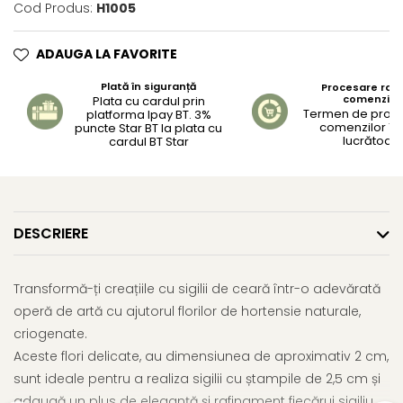
Cod Produs:
H1005
ADAUGA LA FAVORITE
Plată în siguranță
Procesare rapi
comenzilo
Plata cu cardul prin
Termen de proc
platforma Ipay BT. 3%
comenzilor 1-2
puncte Star BT la plata cu
lucrătoar
cardul BT Star
DESCRIERE
Transformă-ți creațiile cu sigilii de ceară într-o adevărată
operă de artă cu ajutorul florilor de hortensie naturale,
criogenate.
Aceste flori delicate, au dimensiunea de aproximativ 2 cm,
sunt ideale pentru a realiza sigilii cu ștampile de 2,5 cm și
adaugă un plus de eleganță și rafinament fiecărui sigiliu.