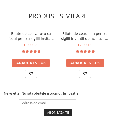
PRODUSE SIMILARE
Bilute de ceara rosu ca
Bilute de ceara lila pentru
focul pentru sigilii invitatii
sigilii invitatii de nunta, 100
de nunta, 100
bucati/pachet
12,00 Lei
12,00 Lei
bucati/pachet
ADAUGA IN COS
ADAUGA IN COS
Newsletter
Nu rata ofertele si promotiile noastre