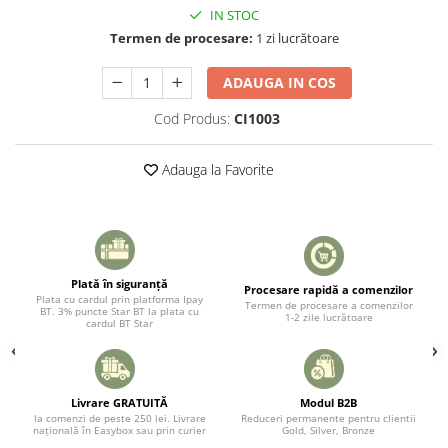
IN STOC
Termen de procesare:
1 zi lucrătoare
ADAUGA IN COS
Cod Produs:
CI1003
Adauga la Favorite
Plată în siguranță
Procesare rapidă a comenzilor
Plata cu cardul prin platforma Ipay
Termen de procesare a comenzilor
BT. 3% puncte Star BT la plata cu
1-2 zile lucrătoare
cardul BT Star
Livrare GRATUITĂ
Modul B2B
la comenzi de peste 250 lei. Livrare
Reduceri permanente pentru clientii
națională în Easybox sau prin curier
Gold, Silver, Bronze