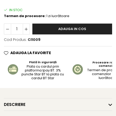
IN STOC
Termen de procesare:
1 zi lucrătoare
ADAUGA IN COS
Cod Produs:
CI1009
ADAUGA LA FAVORITE
Plată în siguranță
Procesare rapi
comenzilo
Plata cu cardul prin
Termen de proc
platforma Ipay BT. 3%
comenzilor 1-2
puncte Star BT la plata cu
lucrătoar
cardul BT Star
DESCRIERE