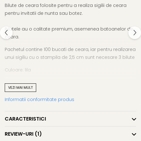
Bilute de ceara folosite pentru a realiza sigilii de ceara
pentru invitatii de nunta sau botez.
Bilutele au o calitate premium, asemenea batoanelor de
ceara.
Pachetul contine 100 bucati de ceara, iar pentru realizarea
unui sigiliu cu o stampila de 2,5 cm sunt necesare 3 bilute
Culoare: lila
Ceara se topeste folosind o lingurita si o lumanare.
VEZI MAI MULT
Informatii conformitate produs
CARACTERISTICI
REVIEW-URI
(1)