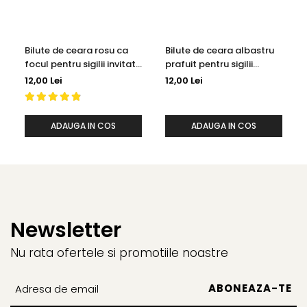
Bilute de ceara rosu ca
Bilute de ceara albastru
focul pentru sigilii invitatii
prafuit pentru sigilii
de nunta, 100
invitatii de nunta, 100
12,00 Lei
12,00 Lei
bucati/pachet
bucati/pachet
ADAUGA IN COS
ADAUGA IN COS
Newsletter
Nu rata ofertele si promotiile noastre