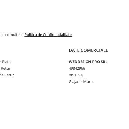
la mai multe in
Politica de Confidentialitate
DATE COMERCIALE
 Plata
WEDDESIGN PRO SRL
e Retur
49842966
de Retur
nr. 139A
Glajarie, Mures