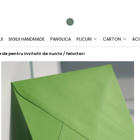
II
SIGILII HANDMADE
PANGLICA
PLICURI
CARTON
ACC
rde pentru invitatii de nunta / felicitari