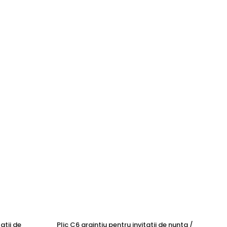
atii de
Plic C6 argintiu pentru invitatii de nunta /
Pli