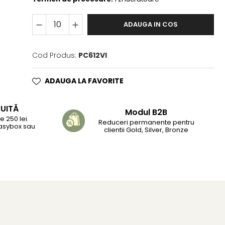
ADAUGA IN COS
Cod Produs:
PC612VI
ADAUGA LA FAVORITE
TUITĂ
Modul B2B
 250 lei.
Reduceri permanente pentru
Easybox sau
clientii Gold, Silver, Bronze