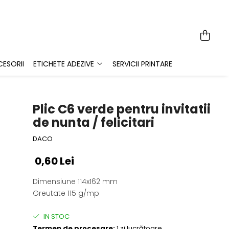
ESORII
ETICHETE ADEZIVE
SERVICII PRINTARE
Plic C6 verde pentru invitatii
de nunta / felicitari
DACO
0,60 Lei
Dimensiune 114x162 mm
Greutate 115 g/mp
IN STOC
Termen de procesare:
1 zi lucrătoare