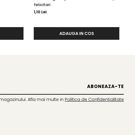
felicitari
nun
1,10 Lei
0,
ADAUGA IN COS
magazinului. Afla mai multe in
Politica de Confidentialitate