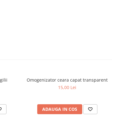
ilii
Omogenizator ceara capat transparent
Supor
15,00 Lei
ADAUGA IN COS
AD