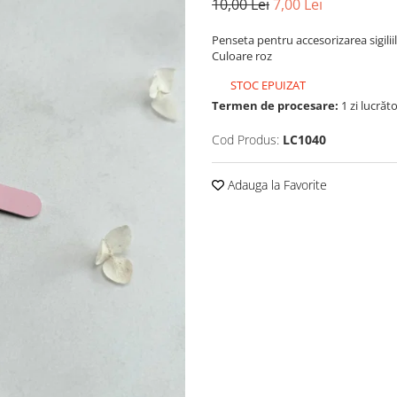
10,00 Lei
7,00 Lei
Penseta pentru accesorizarea sigilii
Culoare roz
STOC EPUIZAT
Termen de procesare:
1 zi lucrăt
Cod Produs:
LC1040
Adauga la Favorite