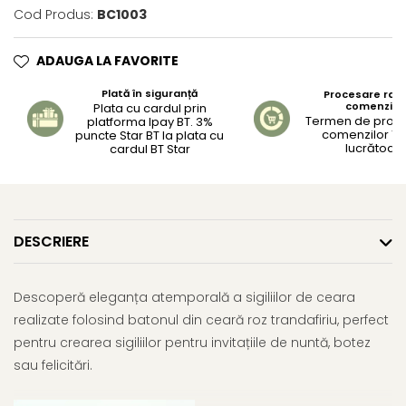
Cod Produs:
BC1003
ADAUGA LA FAVORITE
Plată în siguranță
Procesare rapi
comenzilo
Plata cu cardul prin
Termen de proc
platforma Ipay BT. 3%
comenzilor 1-2
puncte Star BT la plata cu
lucrătoar
cardul BT Star
DESCRIERE
Descoperă eleganța atemporală a sigiliilor de ceara
realizate folosind batonul din ceară roz trandafiriu, perfect
pentru crearea sigiliilor pentru invitațiile de nuntă, botez
sau felicitări.