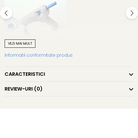
VEZI MAI MULT
Informatii conformitate produs
Eficiență:
Dintr-un baton de ceară, puteți obține în medie 10 sigilii
CARACTERISTICI
folosind o ștampilă de alamă cu diametrul de 2,5 cm.
REVIEW-URI
(0)
Ceara este flexibilă și aderă ușor pe diverse suprafețe
precum hârtie, carton, sticlă, lemn și plastic. De
asemenea, poate fi reutilizată.
Mod de Utilizare:
Aplicații Multiple:
Ceara poate fi topită și aplicată fie
cu o linguriță specială pentru topit ceara, fie cu un