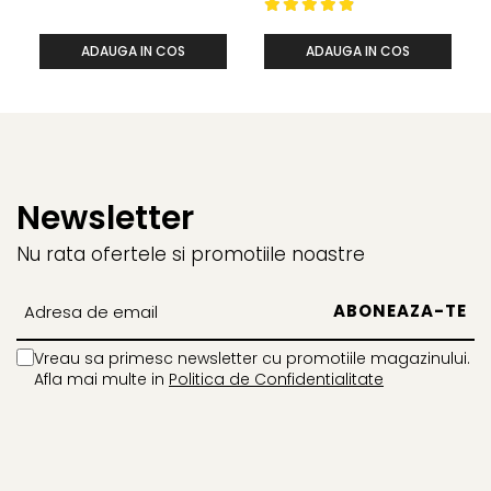
Recomandări:
ADAUGA IN COS
ADAUGA IN COS
Sigilarea Invitațiilor:
Adăugați un plus de eleganță
invitațiilor de nuntă, botez sau alte ocazii speciale.
Decorațiuni pentru Cadouri:
Sigiliile din ceară mov
transformă orice cadou într-o operă de artă.
Proiecte DIY:
Ideal pentru proiecte de artizanat,
Newsletter
scrapbooking și alte activități creative.
Nu rata ofertele si promotiile noastre
Cu batonul nostru de ceară peach sidefat, veți putea
adăuga un element deosebit de sofisticare și
autenticitate fiecărui sigiliu creat, asigurându-vă că
fiecare invitație sau felicitare este unică și memorabilă.
Vreau sa primesc newsletter cu promotiile magazinului.
Afla mai multe in
Politica de Confidentialitate