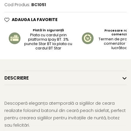
Cod Produs:
BC1051
ADAUGA LA FAVORITE
Plată în siguranță
Procesare rapi
comenzilo
Plata cu cardul prin
Termen de proc
platforma Ipay BT. 3%
comenzilor 1-2
puncte Star BT la plata cu
lucrătoar
cardul BT Star
DESCRIERE
Descoperă eleganța atemporală a sigiliilor de ceara
realizate folosind batonul din ceară peach sidefat, perfect
pentru crearea sigiliilor pentru invitațiile de nuntă, botez
sau felicitări.