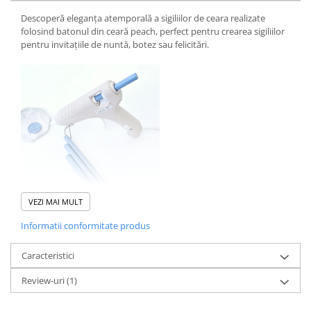
Descoperă eleganța atemporală a sigiliilor de ceara realizate
folosind batonul din ceară peach, perfect pentru crearea sigiliilor
pentru invitațiile de nuntă, botez sau felicitări.
VEZI MAI MULT
Informatii conformitate produs
Eficiență:
Dintr-un baton de ceară, puteți obține în medie 10 sigilii
folosind o ștampilă de alamă cu diametrul de 2,5 cm.
Caracteristici
Ceara este flexibilă și aderă ușor pe diverse suprafețe precum
Review-uri
(1)
hârtie, carton, sticlă, lemn și plastic. De asemenea, poate fi
reutilizată.