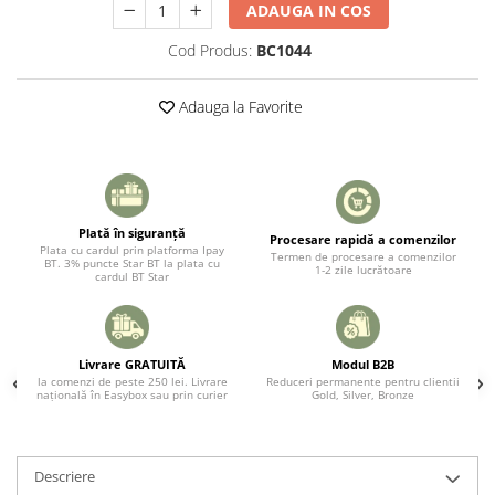
ADAUGA IN COS
Cod Produs:
BC1044
Adauga la Favorite
Plată în siguranță
Procesare rapidă a comenzilor
Plata cu cardul prin platforma Ipay
Termen de procesare a comenzilor
BT. 3% puncte Star BT la plata cu
1-2 zile lucrătoare
cardul BT Star
Livrare GRATUITĂ
Modul B2B
la comenzi de peste 250 lei. Livrare
Reduceri permanente pentru clientii
națională în Easybox sau prin curier
Gold, Silver, Bronze
Descriere