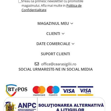
Proiecte DIY:
Ideal pentru proiecte de artizanat,
Vreau sa primesc newsletter cu promotiile
scrapbooking și alte activități creative.
magazinului. Afla mai multe in
Politica de
Confidentialitate
Cu batonul nostru de ceară peach fuzz, veți putea adăuga un
element deosebit de sofisticare și autenticitate fiecărui sigiliu
MAGAZINUL MEU
creat, asigurându-vă că fiecare invitație sau felicitare este unică și
memorabilă.
CLIENTI
DATE COMERCIALE
SUPORT CLIENTI
office@cearasigilii.ro
SOCIAL
URMARESTE-NE IN SOCIAL MEDIA