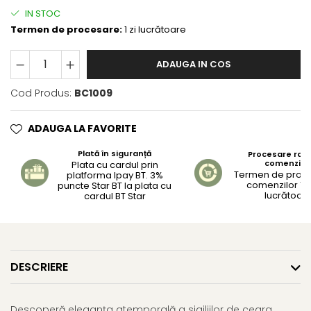
IN STOC
Termen de procesare:
1 zi lucrătoare
ADAUGA IN COS
Cod Produs:
BC1009
ADAUGA LA FAVORITE
Plată în siguranță
Procesare rapi
comenzilo
Plata cu cardul prin
Termen de proc
platforma Ipay BT. 3%
comenzilor 1-2
puncte Star BT la plata cu
lucrătoar
cardul BT Star
DESCRIERE
Descoperă eleganța atemporală a sigiliilor de ceara