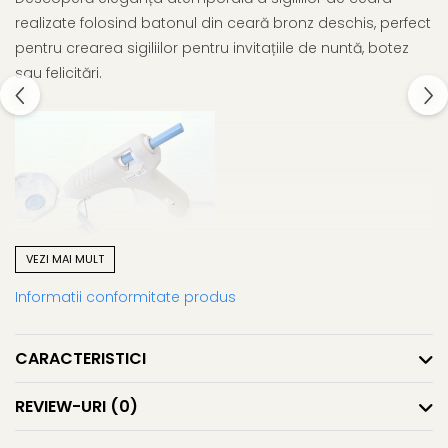
realizate folosind batonul din ceară bronz deschis, perfect
pentru crearea sigiliilor pentru invitațiile de nuntă, botez
sau felicitări.
VEZI MAI MULT
Informatii conformitate produs
Eficiență:
Dintr-un baton de ceară, puteți obține în medie 10 sigilii
CARACTERISTICI
folosind o ștampilă de alamă cu diametrul de 2,5 cm.
REVIEW-URI
(0)
Ceara este flexibilă și aderă ușor pe diverse suprafețe
precum hârtie, carton, sticlă, lemn și plastic. De